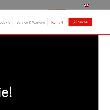
Search:
Suche
odukte
Service & Wartung
Kontakt
ie!