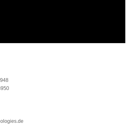
8948
8950
nologies.de