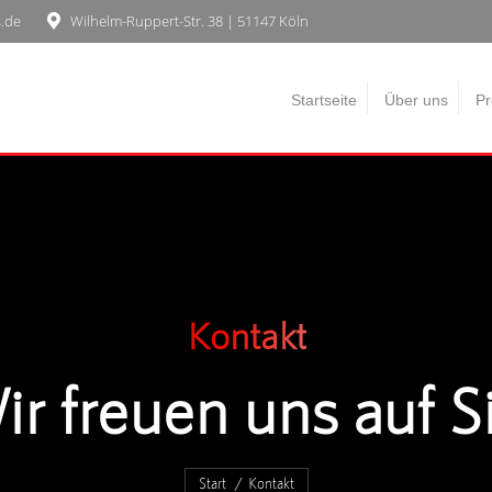
s.de
Wilhelm-Ruppert-Str. 38 | 51147 Köln
Startseite
Über uns
Pr
Kontakt
r freuen uns auf S
Sie befinden sich hier:
Start
Kontakt