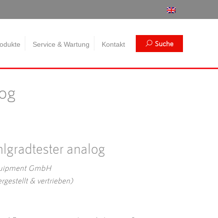
Search:
Suche
odukte
Service & Wartung
Kontakt
log
lgradtester analog
Equipment GmbH
estellt & vertrieben)