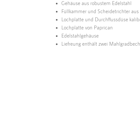
Gehäuse aus robustem Edelstahl
Füllkammer und Scheidetrichter aus 
Lochplatte und Durchflussdüse kalibr
Lochplatte von Paprican
Edelstahlgehäuse
Liefreung enthält zwei Mahlgradbech
Haben Sie
Dann rufen Sie uns an,