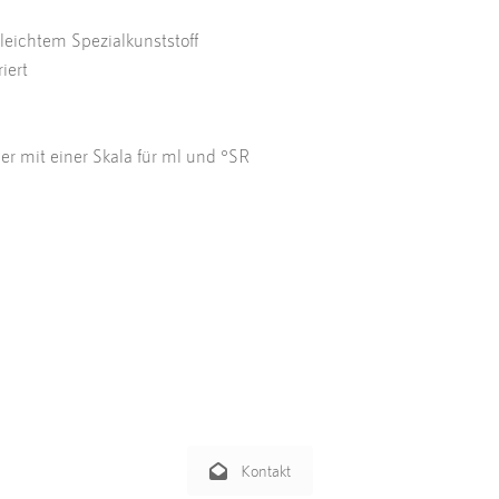
leichtem Spezialkunststoff
iert
er mit einer Skala für ml und °SR
 Interesse oder eine Frage zu diese
 schreiben Sie eine Mail oder nutzen Sie unseren Rückrufservice i
Wir beraten Sie gerne, kompetent und ausführlich.
Kontakt