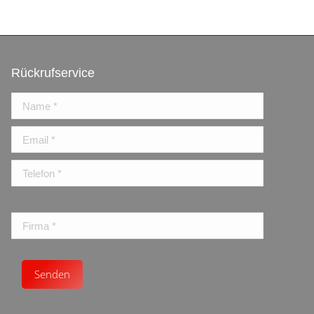
Rückrufservice
Bitte
lasse
dieses
Feld
leer.