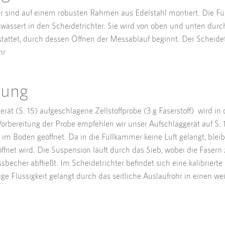
 sind auf einem robusten Rahmen aus Edelstahl montiert. Die Fü
twässert in den Scheidetrichter. Sie wird von oben und unten durc
stattet, durch dessen Öffnen der Messablauf beginnt. Der Scheidet
hr
bung
ät (S. 15) aufgeschlagene Zellstoffprobe (3 g Faserstoff) wird i
orbereitung der Probe empfehlen wir unser Aufschlaggerät auf S. 1
m Boden geöffnet. Da in die Füllkammer keine Luft gelangt, bleibt 
öffnet wird. Die Suspension läuft durch das Sieb, wobei die Fasern
becher abfließt. Im Scheidetrichter befindet sich eine kalibrier
ige Flüssigkeit gelangt durch das seitliche Auslaufrohr in einen w