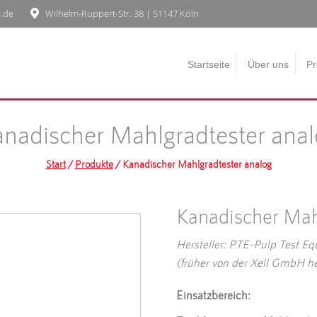
s.de
Wilhelm-Ruppert-Str. 38 | 51147 Köln
Startseite
Über uns
Pr
nadischer Mahlgradtester ana
Start
/
Produkte
/ Kanadischer Mahlgradtester analog
Kanadischer Mah
Hersteller: PTE-Pulp Test 
(früher von der
Xell
GmbH herg
Einsatzbereich: