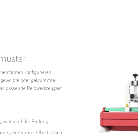
muster
obenformen konfigurieren.
ür gewölbte oder gekrümmte
as passende Reibwerkzeugset
ng während der Prüfung
ahme gekrümmter Oberflächen