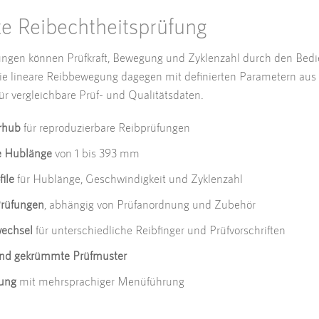
te Reibechtheitsprüfung
ngen können Prüfkraft, Bewegung und Zyklenzahl durch den Bedie
e lineare Reibbewegung dagegen mit definierten Parametern aus 
ür vergleichbare Prüf- und Qualitätsdaten.
rhub
für reproduzierbare Reibprüfungen
re Hublänge
von 1 bis 393 mm
ile
für Hublänge, Geschwindigkeit und Zyklenzahl
 Prüfungen
, abhängig von Prüfanordnung und Zubehör
wechsel
für unterschiedliche Reibfinger und Prüfvorschriften
 und gekrümmte Prüfmuster
ung
mit mehrsprachiger Menüführung