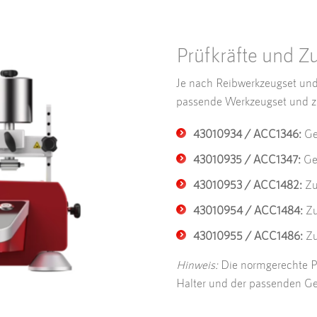
Prüfkräfte und Z
Je nach Reibwerkzeugset und P
passende Werkzeugset und zu
43010934 / ACC1346:
Gew
43010935 / ACC1347:
Gew
43010953 / ACC1482:
Zu
43010954 / ACC1484:
Zu
43010955 / ACC1486:
Zu
Hinweis:
Die normgerechte Pr
Halter und der passenden Ge