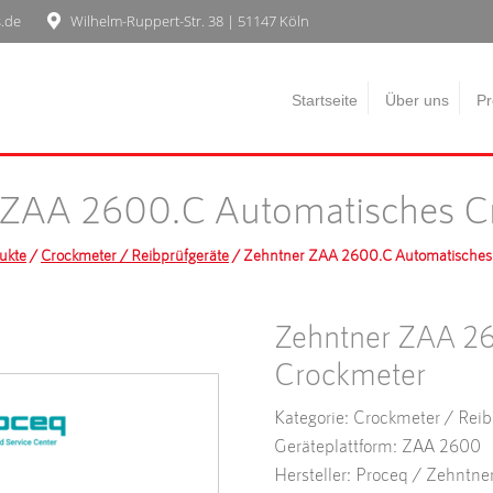
s.de
Wilhelm-Ruppert-Str. 38 | 51147 Köln
Startseite
Über uns
Pr
 ZAA 2600.C Automatisches C
ukte
/
Crockmeter / Reibprüfgeräte
/ Zehntner ZAA 2600.C Automatisches
Zehntner ZAA 26
Crockmeter
Kategorie: Crockmeter / Reib
Geräteplattform: ZAA 2600
Hersteller: Proceq / Zehntne