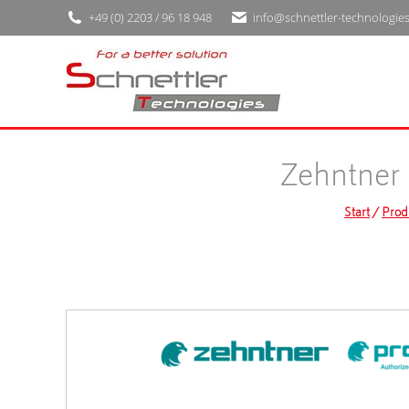
+49 (0) 2203 / 96 18 948
info@schnettler-technologie
Zehntner
Start
/
Prod