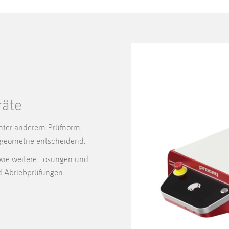
räte
nter anderem Prüfnorm,
ngeometrie entscheidend.
owie weitere Lösungen und
nd Abriebprüfungen.