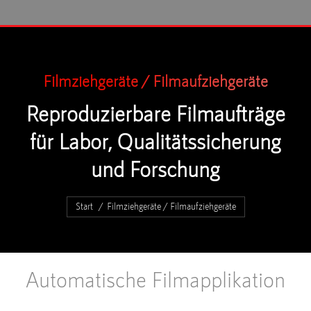
Filmziehgeräte / Filmaufziehgeräte
Reproduzierbare Filmaufträge
für Labor, Qualitätssicherung
und Forschung
Sie befinden sich hier:
Start
Filmziehgeräte / Filmaufziehgeräte
Automatische Filmapplikation